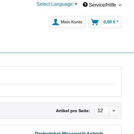
Select Language
▼
Service/Hilfe
Mein Konto
0,00 € *
Artikel pro Seite:
Drehwinkel-Messgerät Antrieb