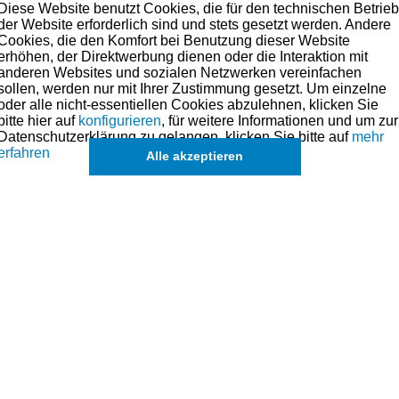
Diese Website benutzt Cookies, die für den technischen Betrie
der Website erforderlich sind und stets gesetzt werden. Andere
Cookies, die den Komfort bei Benutzung dieser Website
Lieferbar
erhöhen, der Direktwerbung dienen oder die Interaktion mit
anderen Websites und sozialen Netzwerken vereinfachen
4,90 € *
sollen, werden nur mit Ihrer Zustimmung gesetzt. Um einzelne
oder alle nicht-essentiellen Cookies abzulehnen, klicken Sie
bitte hier auf
konfigurieren
, für weitere Informationen und um zur
Datenschutzerklärung zu gelangen, klicken Sie bitte auf
mehr
erfahren
Alle akzeptieren
Torx-Satz T10 - T50
Torx-Satz 9 teilig
Lieferbar
15,00 € *