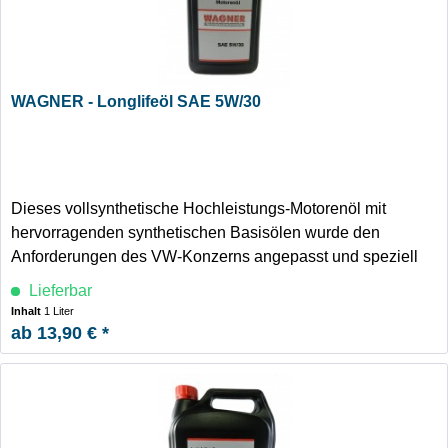
WAGNER - Longlifeöl SAE 5W/30
Dieses vollsynthetische Hochleistungs-Motorenöl mit
hervorragenden synthetischen Basisölen wurde den
Anforderungen des VW-Konzerns angepasst und speziell
für die neuen Generationen von Hochleistungsmotoren mit
Lieferbar
Ölwechselintervallverlängerung entwickelt.
Inhalt
1 Liter
ab 13,90 € *