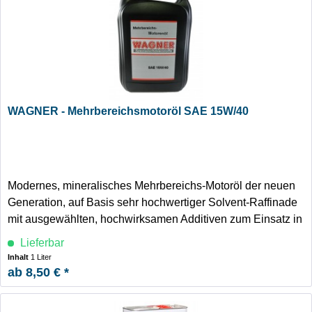
WAGNER - Mehrbereichsmotoröl SAE 15W/40
Modernes, mineralisches Mehrbereichs-Motoröl der neuen
Generation, auf Basis sehr hochwertiger Solvent-Raffinade
mit ausgewählten, hochwirksamen Additiven zum Einsatz in
Otto- und Dieselmotoren, einschließlich sämtlicher
Lieferbar
Turboversionen.
Inhalt
1 Liter
ab 8,50 € *