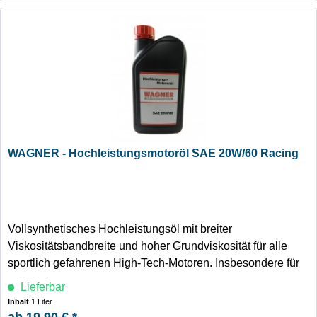
WAGNER - Hochleistungsmotoröl SAE 20W/60 Racing
Vollsynthetisches Hochleistungsöl mit breiter
Viskositätsbandbreite und hoher Grundviskosität für alle
sportlich gefahrenen High-Tech-Motoren. Insbesondere für
leistungsgesteigerte PKW Einspritz- und Turbomotoren
Lieferbar
sowie für 4-Takt Motorradmotoren.
Inhalt
1 Liter
ab 19,90 € *