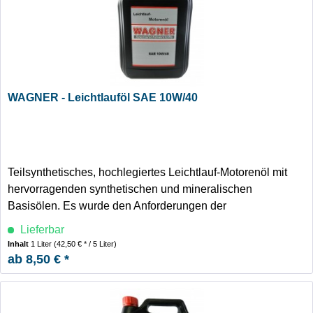
WAGNER - Leichtlauföl SAE 10W/40
Teilsynthetisches, hochlegiertes Leichtlauf-Motorenöl mit
hervorragenden synthetischen und mineralischen
Basisölen. Es wurde den Anforderungen der
Automobilhersteller angepasst und speziell für die neue
Lieferbar
Generation von PKW-Hochleistungs-Motoren entwickelt.
Inhalt
1 Liter
(42,50 € * / 5 Liter)
ab 8,50 € *