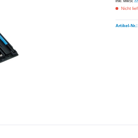
inkl. MwSt.
zz
Nicht lie
Artikel-Nr.: