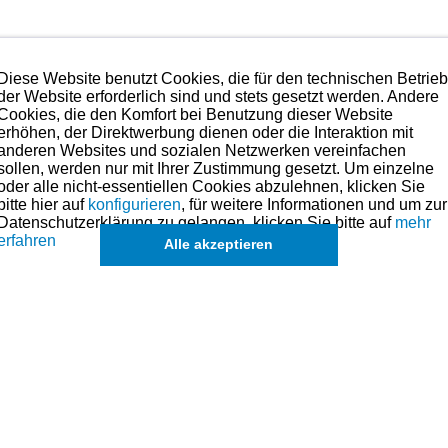
Diese Website benutzt Cookies, die für den technischen Betrie
der Website erforderlich sind und stets gesetzt werden. Andere
Cookies, die den Komfort bei Benutzung dieser Website
,
em Einsetzen der Edelstahlgewindespiralen
erhöhen, der Direktwerbung dienen oder die Interaktion mit
anderen Websites und sozialen Netzwerken vereinfachen
sollen, werden nur mit Ihrer Zustimmung gesetzt. Um einzelne
oder alle nicht-essentiellen Cookies abzulehnen, klicken Sie
bitte hier auf
konfigurieren
, für weitere Informationen und um zur
Datenschutzerklärung zu gelangen, klicken Sie bitte auf
mehr
erfahren
Alle akzeptieren
-Kombi-Gewindebohrer.
s angesehen