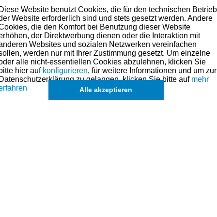
t
17, 19
, 21,
23mm
Radmuttern
.
Diese Website benutzt Cookies, die für den technischen Betrie
der Website erforderlich sind und stets gesetzt werden. Andere
Cookies, die den Komfort bei Benutzung dieser Website
erhöhen, der Direktwerbung dienen oder die Interaktion mit
anderen Websites und sozialen Netzwerken vereinfachen
sollen, werden nur mit Ihrer Zustimmung gesetzt. Um einzelne
oder alle nicht-essentiellen Cookies abzulehnen, klicken Sie
bitte hier auf
konfigurieren
, für weitere Informationen und um zur
Datenschutzerklärung zu gelangen, klicken Sie bitte auf
mehr
erfahren
Alle akzeptieren
 Qualitäts-
Kompressionstester schreibend
2m - 
ät