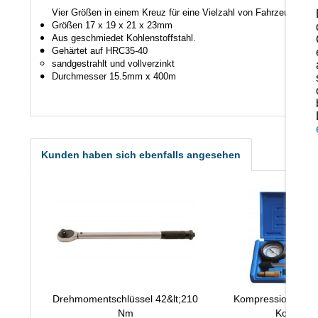
Vier
Größen in einem
Kreuz
für eine Vielzahl
von Fahrzeugen mi
Größen
17 x 19
x 21
x
23mm
Aus
geschmiedet
Kohlenstoffstahl.
Gehärtet auf
HRC35
-40
sandgestrahlt und vollverzinkt
Durchmesser
15.5mm
x
400m
Kunden haben sich ebenfalls angesehen
Drehmomentschlüssel 42&lt;210
Kompressionstester
Nm
Kombiger