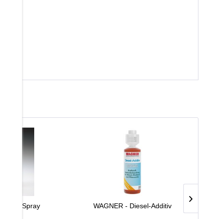
b
Silikon-Spray
WAGNER - Diesel-Additiv
W