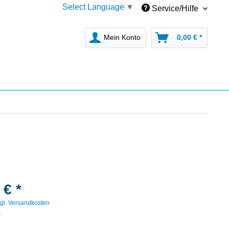
Select Language
▼
Service/Hilfe
Mein Konto
0,00 € *
 € *
gl. Versandkosten
r