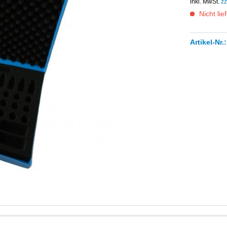
inkl. MwSt.
zz
Nicht lie
Artikel-Nr.:
ts Colortune Sätze haben und diese ordentlich verräumt haben möc