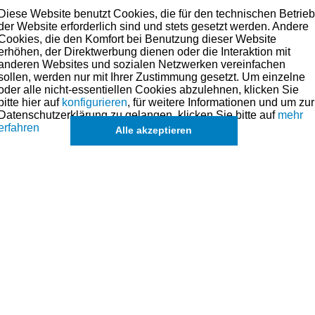
Diese Website benutzt Cookies, die für den technischen Betrie
mstoffeinlage mit entsprechenden Aussparungen.
der Website erforderlich sind und stets gesetzt werden. Andere
tand von einem Pyramidenschaumstoff auf Ihrem Platz gehalten
Cookies, die den Komfort bei Benutzung dieser Website
t Testbaum beigelegt!
erhöhen, der Direktwerbung dienen oder die Interaktion mit
anderen Websites und sozialen Netzwerken vereinfachen
al 12 Adapter. Es ist weiterhin Platz für 6 Spiegelrohre und An
sollen, werden nur mit Ihrer Zustimmung gesetzt. Um einzelne
oder alle nicht-essentiellen Cookies abzulehnen, klicken Sie
bitte hier auf
konfigurieren
, für weitere Informationen und um zur
Datenschutzerklärung zu gelangen, klicken Sie bitte auf
mehr
erfahren
Alle akzeptieren
s angesehen
 von 10 auf
G4172 Colortune Diagnose-
G4172 Col
Zündkerze 2er Satz
Zündk