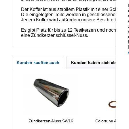
Der Koffer ist aus stabilem Plastik mit einer Schau
Die eingelegten Teile werden in geschlossenem Zus
Jedem Koffer wird außerdem unsere Beschreibung mi
Es gibt Platz für bis zu 12 Testkerzen und noch einm
eine Zündkerzenschlüssel-Nuss.
Kunden kauften auch
Kunden haben sich ebenfall
Zündkerzen-Nuss SW16
Colortune Adapter
14mm