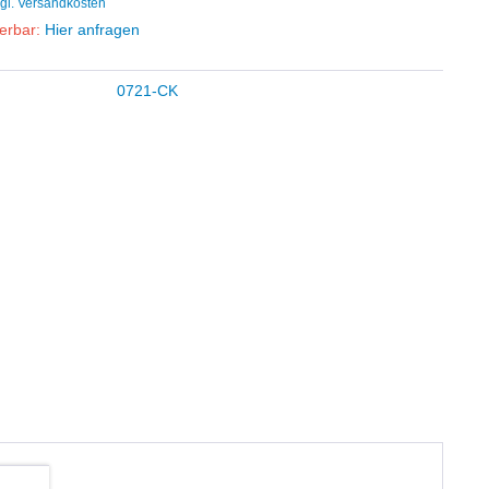
gl. Versandkosten
ferbar:
Hier anfragen
0721-CK
hten.