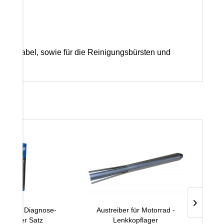
b
.
schlusskabel, sowie für die Reinigungsbürsten und
ortune Diagnose-
Austreiber für Motorrad -
Zün
erze 1er Satz
Lenkkopflager