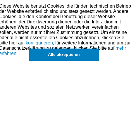
ür alle Motoren mit 12mm-Zündkerze verwendet werden.
Diese Website benutzt Cookies, die für den technischen Betrie
der Website erforderlich sind und stets gesetzt werden. Andere
ößert sich jedoch der Abstand des Zündfunken, was das Arbeit
Cookies, die den Komfort bei Benutzung dieser Website
erhöhen, der Direktwerbung dienen oder die Interaktion mit
anderen Websites und sozialen Netzwerken vereinfachen
ne Testzündkerze) 12mm.
sollen, werden nur mit Ihrer Zustimmung gesetzt. Um einzelne
oder alle nicht-essentiellen Cookies abzulehnen, klicken Sie
bitte hier auf
konfigurieren
, für weitere Informationen und um zur
Datenschutzerklärung zu gelangen, klicken Sie bitte auf
mehr
erfahren
Alle akzeptieren
s angesehen
 von 14 auf
Colortune Adapter von 14 auf
Colortune 
18mm