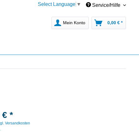
Select Language
▼
Service/Hilfe
Mein Konto
0,00 € *
 € *
gl. Versandkosten
r