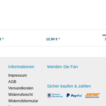
te NW 89 mm
Vierkant -Adapter 1/4" 3/8" 1/2" 3/4"
Tankversiege
Inh
€ *
12,90 € *
Informationen
Werden Sie Fan
Impressum
AGB
Sicher kaufen & zahlen
Versandkosten
Widerrufsrecht
Widerrufsformular