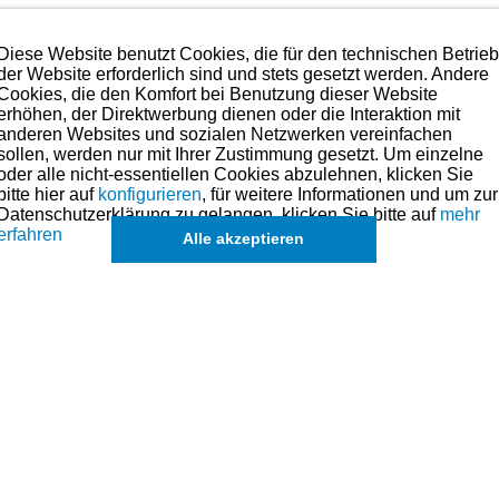
tfeststellender Ratschenfunktion und 7 auswechselbaren Spann
n Zylinder einführen zu können.
Diese Website benutzt Cookies, die für den technischen Betrie
der Website erforderlich sind und stets gesetzt werden. Andere
Cookies, die den Komfort bei Benutzung dieser Website
erhöhen, der Direktwerbung dienen oder die Interaktion mit
anderen Websites und sozialen Netzwerken vereinfachen
sollen, werden nur mit Ihrer Zustimmung gesetzt. Um einzelne
oder alle nicht-essentiellen Cookies abzulehnen, klicken Sie
bitte hier auf
konfigurieren
, für weitere Informationen und um zur
Datenschutzerklärung zu gelangen, klicken Sie bitte auf
mehr
erfahren
Alle akzeptieren
s angesehen