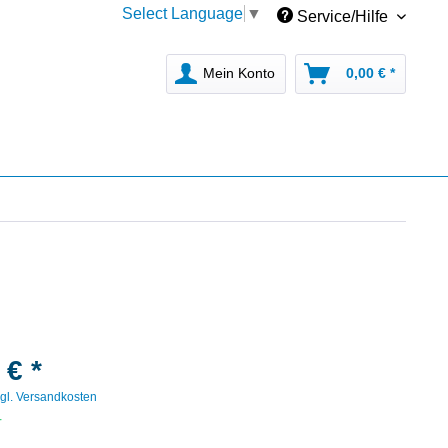
Select Language
▼
Service/Hilfe
Mein Konto
0,00 € *
 € *
gl. Versandkosten
r