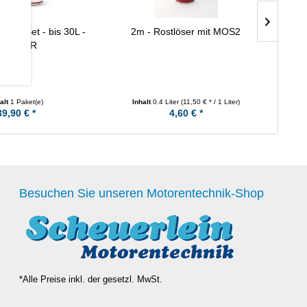
lung Set - bis 30L -
2m - Rostlöser mit MOS2
Nussa
WAGNER
u
alt
1 Paket(e)
Inhalt
0.4 Liter
(11,50 € * / 1 Liter)
39,90 € *
4,60 € *
Besuchen Sie unseren Motorentechnik-Shop
*Alle Preise inkl. der gesetzl. MwSt.