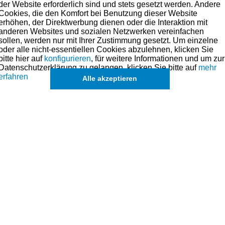
der Website erforderlich sind und stets gesetzt werden. Andere
iben per Schwungscheiben.
Cookies, die den Komfort bei Benutzung dieser Website
erhöhen, der Direktwerbung dienen oder die Interaktion mit
anderen Websites und sozialen Netzwerken vereinfachen
sollen, werden nur mit Ihrer Zustimmung gesetzt. Um einzelne
oder alle nicht-essentiellen Cookies abzulehnen, klicken Sie
bitte hier auf
konfigurieren
, für weitere Informationen und um zur
Datenschutzerklärung zu gelangen, klicken Sie bitte auf
mehr
s angesehen
erfahren
Alle akzeptieren
lastische
Metall Gradscheibe 230mm
Schlauchkl
chtung