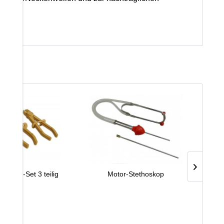
emmen-Set 3 teilig
Motor-Stethoskop
G