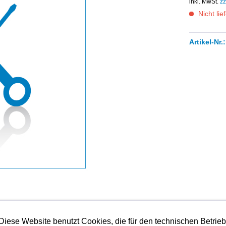
inkl. MwSt.
zz
Nicht lie
Artikel-Nr.:
Diese Website benutzt Cookies, die für den technischen Betrie
instellung von Zündung, Einstellung und Kontrolle von Steue