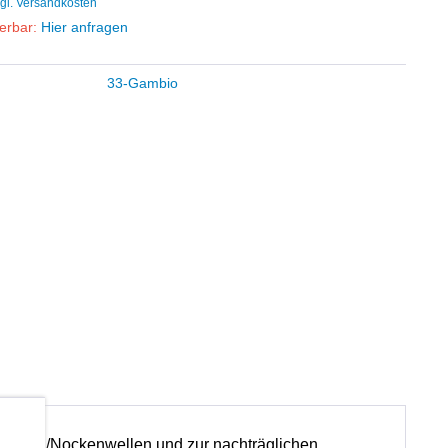
gl. Versandkosten
ferbar:
Hier anfragen
33-Gambio
b
rzeiten/Nockenwellen und zur nachträglichen