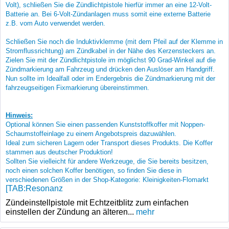
Volt), schließen Sie die Zündlichtpistole hierfür immer an eine 12-Volt-
Batterie an. Bei 6-Volt-Zündanlagen muss somit eine externe Batterie
z.B. vom Auto verwendet werden.
Schließen Sie noch die Induktivklemme (mit dem Pfeil auf der Klemme in
Stromflussrichtung) am Zündkabel in der Nähe des Kerzensteckers an.
Zielen Sie mit der Zündlichtpistole im möglichst 90 Grad-Winkel auf die
Zündmarkierung am Fahrzeug und drücken den Auslöser am Handgriff.
Nun sollte im Idealfall oder im Endergebnis die Zündmarkierung mit der
fahrzeugseitigen Fixmarkierung übereinstimmen.
Hinweis:
Optional können Sie einen passenden Kunststoffkoffer mit Noppen-
Schaumstoffeinlage zu einem Angebotspreis dazuwählen.
Ideal zum sicheren Lagern oder Transport dieses Produkts. Die Koffer
stammen aus deutscher Produktion!
Sollten Sie vielleicht für andere Werkzeuge, die Sie bereits besitzen,
noch einen solchen Koffer benötigen, so finden Sie diese in
verschiedenen Größen in der Shop-Kategorie: Kleinigkeiten-Flomarkt
[TAB:Resonanz
Zündeinstellpistole mit Echtzeitblitz zum einfachen
einstellen der Zündung an älteren...
mehr