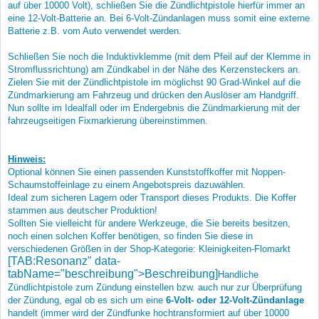
auf über 10000 Volt), schließen Sie die Zündlichtpistole hierfür immer an
eine 12-Volt-Batterie an. Bei 6-Volt-Zündanlagen muss somit eine externe
Batterie z.B. vom Auto verwendet werden.
Schließen Sie noch die Induktivklemme (mit dem Pfeil auf der Klemme in
Stromflussrichtung) am Zündkabel in der Nähe des Kerzensteckers an.
Zielen Sie mit der Zündlichtpistole im möglichst 90 Grad-Winkel auf die
Zündmarkierung am Fahrzeug und drücken den Auslöser am Handgriff.
Nun sollte im Idealfall oder im Endergebnis die Zündmarkierung mit der
fahrzeugseitigen Fixmarkierung übereinstimmen.
Hinweis:
Optional können Sie einen passenden Kunststoffkoffer mit Noppen-
Schaumstoffeinlage zu einem Angebotspreis dazuwählen.
Ideal zum sicheren Lagern oder Transport dieses Produkts. Die Koffer
stammen aus deutscher Produktion!
Sollten Sie vielleicht für andere Werkzeuge, die Sie bereits besitzen,
noch einen solchen Koffer benötigen, so finden Sie diese in
verschiedenen Größen in der Shop-Kategorie: Kleinigkeiten-Flomarkt
[TAB:Resonanz" data-
tabName="beschreibung">Beschreibung]
Handliche
Zündlichtpistole z
um
Zündung einstellen bzw. auch nur zur Überprüfung
der Zündung, egal ob es sich um eine
6-Volt- oder 12-Volt-Zündanlage
handelt (immer wird der Zündfunke hochtransformiert auf über 10000