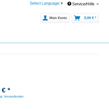
Select Language
▼
Service/Hilfe
Mein Konto
0,00 € *
 € *
gl. Versandkosten
r