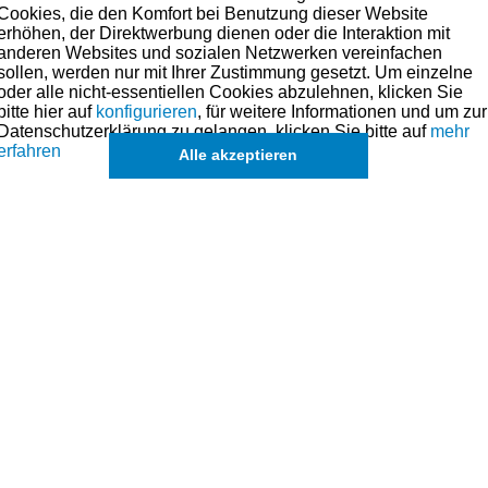
Cookies, die den Komfort bei Benutzung dieser Website
erhöhen, der Direktwerbung dienen oder die Interaktion mit
anderen Websites und sozialen Netzwerken vereinfachen
sollen, werden nur mit Ihrer Zustimmung gesetzt. Um einzelne
oder alle nicht-essentiellen Cookies abzulehnen, klicken Sie
bitte hier auf
konfigurieren
, für weitere Informationen und um zur
s angesehen
Datenschutzerklärung zu gelangen, klicken Sie bitte auf
mehr
erfahren
Alle akzeptieren
eiarmhongerät
Ersatzsteine für Dreiarmhongerät
Honöl im Kan
n)
Gr. 3 (mittel)
Inhalt
0.25 L
*
25,00 € *
a