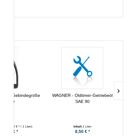
ister - Gebindegröße
WAGNER - Oldtimer-Getriebeöl
Fle
wählbar
SAE 90
iter
(32,00 € * / 1 Liter)
Inhalt
1 Liter
b 8,00 € *
8,50 € *